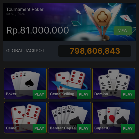
Tournament Poker
09 Aug 2026
Rp.81.000.000
VIEW
798,606,843
GLOBAL JACKPOT
Poker
Ceme Keliling
Domino
PLAY
PLAY
PLAY
Ceme
Bandar Capsa
Super10
PLAY
PLAY
PLAY