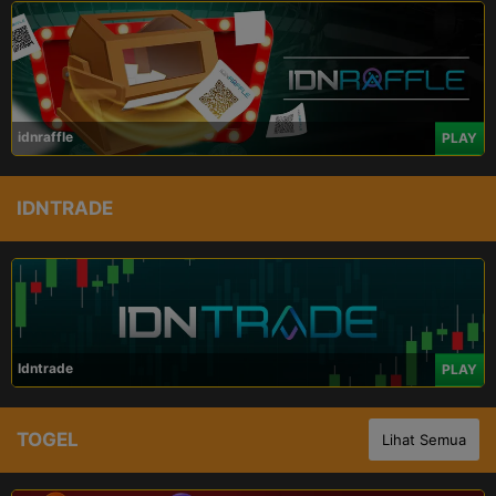
idnraffle
PLAY
IDNTRADE
Idntrade
PLAY
TOGEL
Lihat Semua