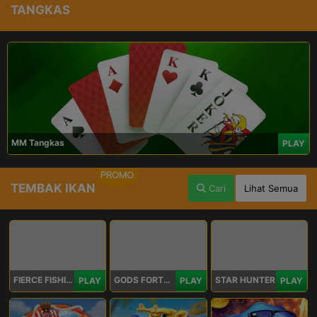
TANGKAS
MM Tangkas
PLAY
PROMO
TEMBAK IKAN
Cari
Lihat Semua
FIERCE FISHING
GODS FORTUNE FISHING
STAR HUNTER
PLAY
PLAY
PLAY