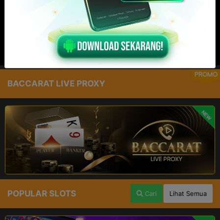
PROMO
BACCARAT LIVE PROXY
NEW
POPULAR SLOTS
Cari
Lihat Semua