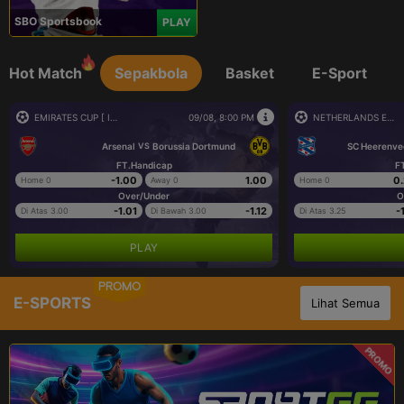
SBO Sportsbook
PLAY
Hot Match
Sepakbola
Basket
E-Sport
NETHERLANDS EREDIVISI...
09/08, 9:45 PM
LIGA PORTUGAL
SC Heerenveen
VS
FC Twente Enschede
Po
FT.Handicap
F
0.25
-0.25
-2
Home 0
Away 0
Home 0
Over/Under
O
-1.11
-1.01
1
Di Atas 3.25
Di Bawah 3.25
Di Atas 3.00
PLAY
PROMO
E-SPORTS
Lihat Semua
PROMO