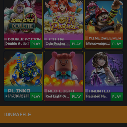
Double Action Roulette
Coin Pusher
Minesweeper Hollywood
PLAY
PLAY
PLAY
Plinko Pinball
Red Light Green Light
Haunted Haven
PLAY
PLAY
PLAY
IDNRAFFLE