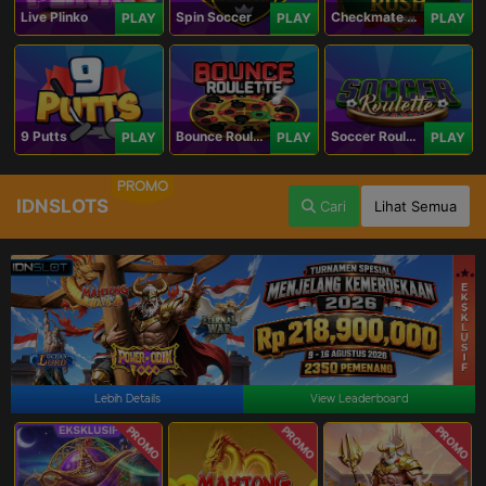
Live Plinko
Spin Soccer
Checkmate Rush
PLAY
PLAY
PLAY
9 Putts
Bounce Roulette
Soccer Roulette
PLAY
PLAY
PLAY
PROMO
IDNSLOTS
Cari
Lihat Semua
Lebih Details
View Leaderboard
PROMO
PROMO
PROMO