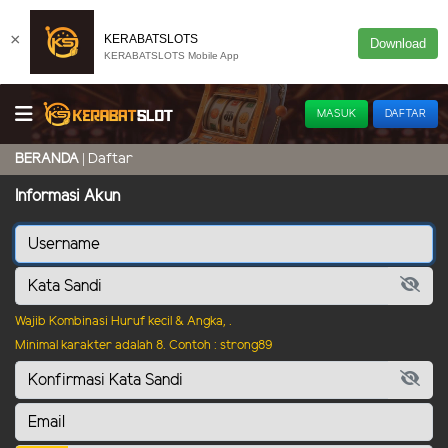
×
KERABATSLOTS
Download
KERABATSLOTS Mobile App
MASUK
DAFTAR
Daftar
BERANDA
Informasi Akun
Wajib Kombinasi Huruf kecil & Angka, .
Minimal karakter adalah 8. Contoh : strong89