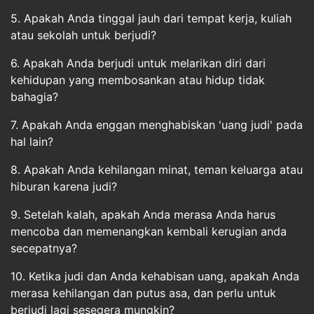
5. Apakah Anda tinggal jauh dari tempat kerja, kuliah
atau sekolah untuk berjudi?
6. Apakah Anda berjudi untuk melarikan diri dari
kehidupan yang membosankan atau hidup tidak
bahagia?
7. Apakah Anda enggan menghabiskan 'uang judi' pada
hal lain?
8. Apakah Anda kehilangan minat, teman keluarga atau
hiburan karena judi?
9. Setelah kalah, apakah Anda merasa Anda harus
mencoba dan memenangkan kembali kerugian anda
secepatnya?
10. Ketika judi dan Anda kehabisan uang, apakah Anda
merasa kehilangan dan putus asa, dan perlu untuk
berjudi lagi sesegera mungkin?